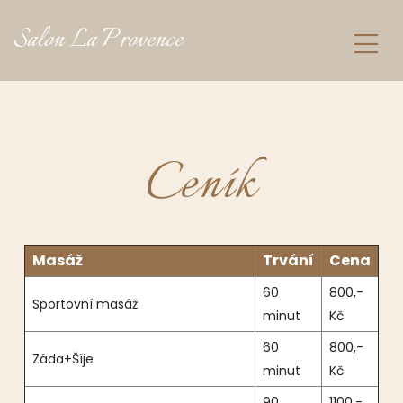
Salon La Provence
Ceník
Masáž
Trvání
Cena
60
800,-
Sportovní masáž
minut
Kč
60
800,-
Záda+Šíje
minut
Kč
90
1100,-