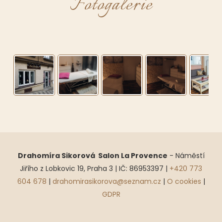
Fotogalerie
Drahomíra Sikorová Salon La Provence
- Náměstí
Jiřího z Lobkovic 19, Praha 3 | IČ: 86953397 |
+420 773
604 678
|
drahomirasikorova@seznam.cz
|
O cookies
|
GDPR