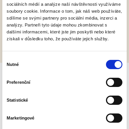
Pokud se nemůžete na dojednány termín z
sociálních médií a analýze naší návštěvnosti využíváme
soubory cookie. Informace o tom, jak náš web používáte,
jakéhokoliv důvodu dostavit, je potřeba se z
sdílíme se svými partnery pro sociální média, inzerci a
domluveného termínu omluvit nejpozději 24 hodin
analýzy. Partneři tyto údaje mohou zkombinovat s
před jeho konáním. Pokud se mi neozvete, budu
dalšími informacemi, které jste jim poskytli nebo které
Vám muset naúčtovat poplatek ve výši 500 Kč.
získali v důsledku toho, že používáte jejich služby.
Výběr
Nutné
souhlasu
Preferenční
Dárkové poukazy
Statistické
Základní cena hodinové masáže záda + šíje = 800
Kč
Marketingové