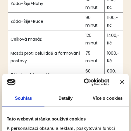
Záda+Šíje+Nohy
minut
Kč
90
1100,-
Záda+Šíje+Ruce
minut
Kč
120
1400,-
Celková masáž
minut
Kč
Masáž proti celulitidě a formování
75
1000,-
postavy
minut
Kč
60
800,-
Těhotenská masáž
minut
Kč
60
700,-
Dornova metoda
minut
Kč
Souhlas
Detaily
Více o cookies
45
650,-
Jemné mobilizační techniky
minut
Kč
Tato webová stránka používá cookies
K personalizaci obsahu a reklam, poskytování funkcí