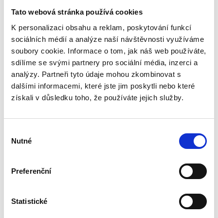
pohyblivosti. Během mobilizace cítíme, jak rozsah
Tato webová stránka používá cookies
pohybu zvětšuje a blokáda uvolňuje.
K personalizaci obsahu a reklam, poskytování funkcí
Tato terapie se používá například v případě tzv.
sociálních médií a analýze naší návštěvnosti využíváme
zmrzlého ramene či tenisového lokte. V těchto
soubory cookie. Informace o tom, jak náš web používáte,
případech se jedná o uvolnění zádového svalstva,
sdílíme se svými partnery pro sociální média, inzerci a
krku, ramenního pletence, lokte, zápěstí a
analýzy. Partneři tyto údaje mohou zkombinovat s
dalšími informacemi, které jste jim poskytli nebo které
prstů. Tuto terapii lze samozřejmě aplikovat i na
získali v důsledku toho, že používáte jejich služby.
ostatní částí pohybového aparátu.
Kontraindikace:
Výběr
Nutné
souhlasu
Tato technika se nikdy neužívá, pokud je
Preferenční
klient v akutním stavu potíží
Před masáží jezte a pijte jen velice střídmě
Statistické
Vyhněte se alkoholu a jiným omamným
prostředkům